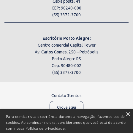
Caixa postal 41
CEP: 98240-000
(55) 3372-3700
Escritório Porto Alegre:
Centro comercial Capital Tower
Av. Carlos Gomes, 258 – Petrópolis
Porto Alegre RS
Cep: 90480-002
(55) 3372-3700
Contato 3tentos
Clique aqui
×
Para otimizar sua experiência durante a navegação, fazemos uso de
cookies. Ao continuar no site, consideramos que você está de acordo
com nossa Política de privacidade.