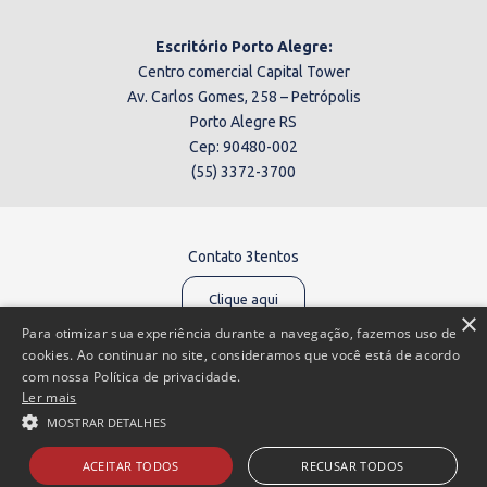
Escritório Porto Alegre:
Centro comercial Capital Tower
Av. Carlos Gomes, 258 – Petrópolis
Porto Alegre RS
Cep: 90480-002
(55) 3372-3700
Contato 3tentos
Clique aqui
×
Para otimizar sua experiência durante a navegação, fazemos uso de
cookies. Ao continuar no site, consideramos que você está de acordo
com nossa Política de privacidade.
Ler mais
Canal de denúncias:
0800 602 6903
MOSTRAR DETALHES
Clique aqui
ACEITAR TODOS
RECUSAR TODOS