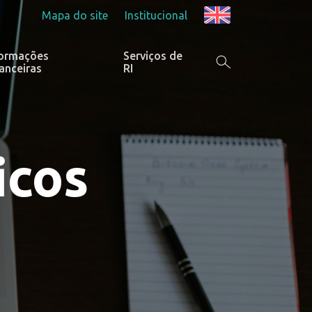
Mapa do site
Institucional
formações
Serviços de
anceiras
RI
icos