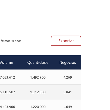
Exportar
máximo: 20 anos
Volume
Quantidade
Negócios
7.053.612
1.492.900
4.269
5.318.507
1.312.800
5.841
4.423.966
1.220.000
4.649