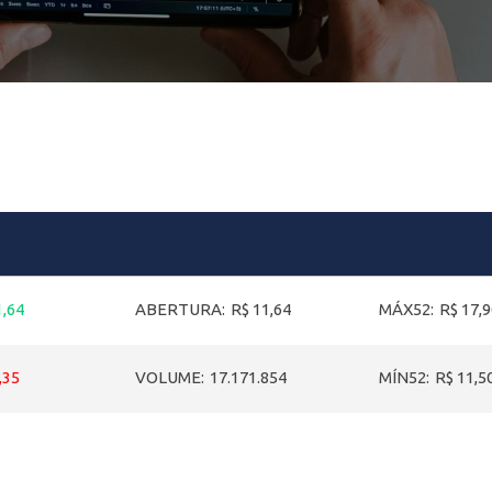
1,64
ABERTURA:
R$ 11,64
MÁX52:
R$ 17,
,35
VOLUME:
17.171.854
MÍN52:
R$ 11,5