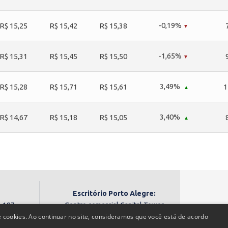
-0,19%
R$ 15,25
R$ 15,42
R$ 15,38
-1,65%
R$ 15,31
R$ 15,45
R$ 15,50
3,49%
R$ 15,28
R$ 15,71
R$ 15,61
1
3,40%
R$ 14,67
R$ 15,18
R$ 15,05
Escritório Porto Alegre:
, 187
Centro comercial Capital Tower
Contat
 cookies. Ao continuar no site, consideramos que você está de acordo
o Sul/RS
Av. Carlos Gomes, 258 – Petrópolis