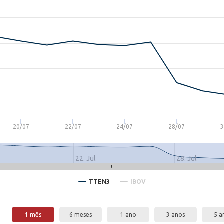
20/07
22/07
24/07
28/07
3
22. Jul
28. Jul
TTEN3
IBOV