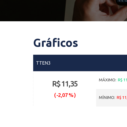
Gráficos
TTEN3
MÁXIMO:
R$ 1
R$ 11,35
(
-2,07 %
)
MÍNIMO:
R$ 11