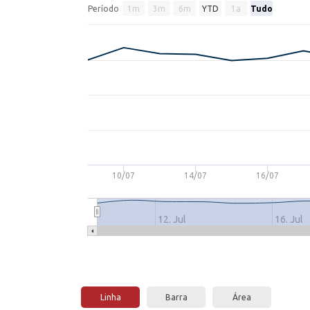
Período
1m
3m
6m
YTD
1a
Tudo
10/07
14/07
16/07
12. Jul
16. Jul