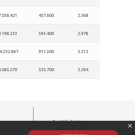
7.038.421
457.600
2.568
9.198.233
593.400
2.978
4.232.867
911.300
3.212
8.065.270
535.700
2.264
Canal de denúncias:
×
o 3tentos
0800 602 6903