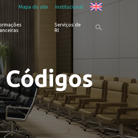
Mapa do site
Institucional
formações
Serviços de
anceiras
RI
e Códigos