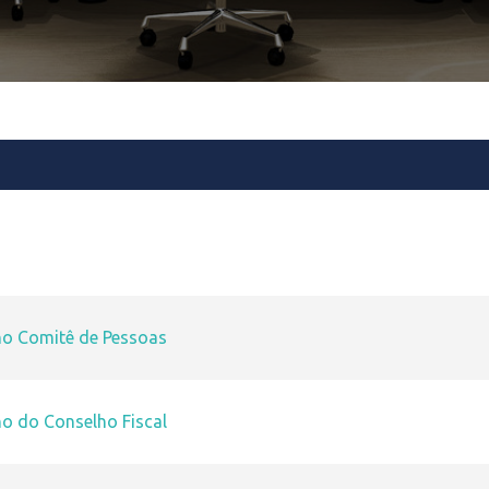
no Comitê de Pessoas
no do Conselho Fiscal