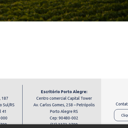
Escritório Porto Alegre:
, 187
Centro comercial Capital Tower
Contat
o Sul/RS
Av. Carlos Gomes, 258 – Petrópolis
l 41
Porto Alegre RS
Cliq
-000
Cep: 90480-002
3700
(55) 3372-3700